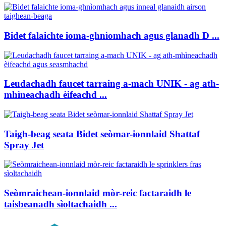
Bidet falaichte ioma-ghnìomhach agus glanadh D ...
Leudachadh faucet tarraing a-mach UNIK - ag ath-
mhìneachadh èifeachd ...
Taigh-beag seata Bidet seòmar-ionnlaid Shattaf
Spray Jet
Seòmraichean-ionnlaid mòr-reic factaraidh le
taisbeanadh sìoltachaidh ...