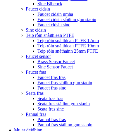
Sinc Bibcock
Faucet cidsin
Faucet cidsin umha
Faucet cidsin stàilinn gun staoin
Faucet cidsin sinc
Sinc cidsin
Teip ròin snàithlean PTFE
Teip ròin snàithlean PTFE 12mm
Teip ròin snàithlean PTFE 19mm
Teip ròin snàthainn 25mm PTFE
Faucet sensor
Brass Sensor Faucet
Sinc Sensor Faucet
Faucet fras
Faucet fras fras
Faucet fras stàilinn gun staoin
Faucet fras sinc
Seata fras
Seata fras fras
Seata fras stàilinn gun staoin
Seata fras sinc
Pannal fras
Pannal fras fras
Pannal fras stàilinn gun staoin
Mu ar deidhinn