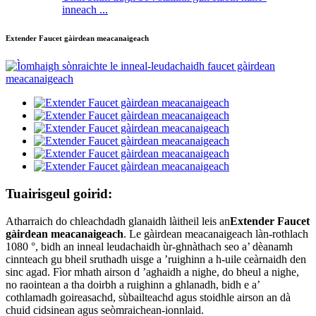
inneach ...
Extender Faucet gàirdean meacanaigeach
Tuairisgeul goirid:
Atharraich do chleachdadh glanaidh làitheil leis an
Extender Faucet
gàirdean meacanaigeach
. Le gàirdean meacanaigeach làn-rothlach
1080 °, bidh an inneal leudachaidh ùr-ghnàthach seo a’ dèanamh
cinnteach gu bheil sruthadh uisge a ’ruighinn a h-uile ceàrnaidh den
sinc agad. Fìor mhath airson d ’aghaidh a nighe, do bheul a nighe,
no raointean a tha doirbh a ruighinn a ghlanadh, bidh e a’
cothlamadh goireasachd, sùbailteachd agus stoidhle airson an dà
chuid cidsinean agus seòmraichean-ionnlaid.