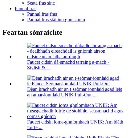
Seata fras sinc
Pannal fras
Pannal fras fras
Pannal fras stàilinn gun staoin
Feartan sònraichte
Faucet cidsin dà-smachd tarraing a-mach -
Stylish & ...
Dèan ùrachadh air an t-seòmar-ionnlaid agad leis
an amar-ionnlaid UNIK Pull-Out ...
Faucet cidsin ioma-ghnìomhach UNIK: Am blàth
foirfe ...