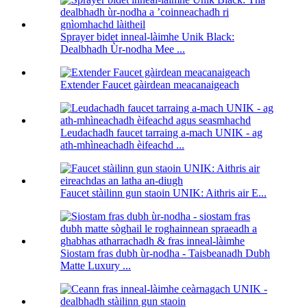
Sprayer bidet inneal-làimhe Unik Black:
Dealbhadh Ùr-nodha Mee ...
Extender Faucet gàirdean meacanaigeach
Leudachadh faucet tarraing a-mach UNIK - ag
ath-mhìneachadh èifeachd ...
Faucet stàilinn gun staoin UNIK: Aithris air E...
Siostam fras dubh ùr-nodha - Taisbeanadh Dubh
Matte Luxury ...