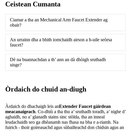
Ceistean Cumanta
Ciamar a tha an Mechanical Arm Faucet Extender ag
obair?
An urrainn dha a bhith iomchaidh airson a h-uile seòrsa
faucet?
Dè na buannachdan a th’ ann an dà dhòigh sruthadh
uisge?
Òrdaich do chuid an-diugh
Àrdaich do dhachaigh leis an
Extender Faucet gàirdean
meacanaigeach
. Co-dhiù a tha thu a’ sruthadh toradh, a’ nighe d’
aghaidh, no a’ glanadh stains sinc stòlda, tha an inneal
leudachaidh seo ga dhèanamh nas fhasa na bha e a-riamh. Na
fuirich - thoir goireasachd agus sùbailteachd don chidsin agus an