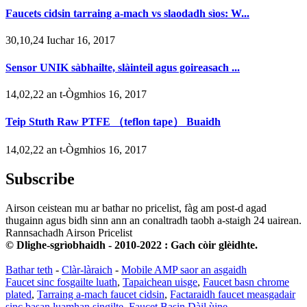
Faucets cidsin tarraing a-mach vs slaodadh sìos: W...
30,10,24 Iuchar 16, 2017
Sensor UNIK sàbhailte, slàinteil agus goireasach ...
14,02,22 an t-Ògmhios 16, 2017
Teip Stuth Raw PTFE （teflon tape） Buaidh
14,02,22 an t-Ògmhios 16, 2017
Subscribe
Airson ceistean mu ar bathar no pricelist, fàg am post-d agad
thugainn agus bidh sinn ann an conaltradh taobh a-staigh 24 uairean.
Rannsachadh Airson Pricelist
© Dlighe-sgrìobhaidh - 2010-2022 : Gach còir glèidhte.
Bathar teth
-
Clàr-làraich
-
Mobile AMP saor an asgaidh
Faucet sinc fosgailte luath
,
Tapaichean uisge
,
Faucet basn chrome
plated
,
Tarraing a-mach faucet cidsin
,
Factaraidh faucet measgadair
sinc basan luamhan singilte
,
Faucet Basin Dàil ùine
,