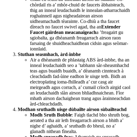
chòrdail ris a’ mhòr-chuid de faucets àbhaisteach,
thig an inneal leudachaidh le innealan-atharrachaidh
roghainneil agus nigheadairean airson
uidheamachadh tèarainte. Co-dhiù a tha faucet
dìreach no faucet swivel agad, tha an
Extender
Faucet gàirdean meacanaigeach
a ’freagairt gu
sgiobalta, ga dhèanamh freagarrach airson raon
farsaing de shuidheachaidhean cidsin agus seòmar-
ionnlaid.
Stuthan seasmhach, àrd-inbhe
Air a dhèanamh de phlastaig ABS àrd-inbhe, tha an
inneal leudachaidh seo a ’tabhann sàr-sheasmhachd
teas agus buaidh buaidh, a’ dèanamh cinnteach à
cleachdadh fad-ùine eadhon le uisge teth. Bidh an
electroplating ioma-fhilleadh a’ cur casg air
meirgeadh agus corrach, a’ cumail crìoch airgid caol
an leudachaidh slàn airson bhliadhnaichean. Fìor
mhath airson dachaighean trang agus àrainneachdan
àrd-chleachdadh.
Modhan sruthadh uisge dùbailte airson sùbailteachd
Modh Sruth Bubble
: Faigh tlachd bho shruth bog,
aerated a tha air leth freagarrach airson a bhith a’
nighe d’ aghaidh, a’ sruthadh do bheul, no a’
glanadh nithean fìnealta.
Modh spraeadh fras
: Atharraich gu spraeadh