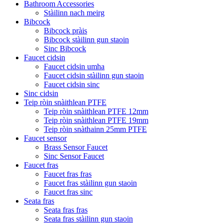
Bathroom Accessories
Stàilinn nach meirg
Bibcock
Bibcock pràis
Bibcock stàilinn gun staoin
Sinc Bibcock
Faucet cidsin
Faucet cidsin umha
Faucet cidsin stàilinn gun staoin
Faucet cidsin sinc
Sinc cidsin
Teip ròin snàithlean PTFE
Teip ròin snàithlean PTFE 12mm
Teip ròin snàithlean PTFE 19mm
Teip ròin snàthainn 25mm PTFE
Faucet sensor
Brass Sensor Faucet
Sinc Sensor Faucet
Faucet fras
Faucet fras fras
Faucet fras stàilinn gun staoin
Faucet fras sinc
Seata fras
Seata fras fras
Seata fras stàilinn gun staoin