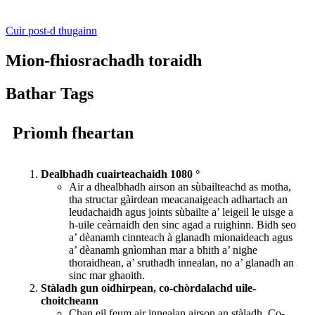
Cuir post-d thugainn
Mion-fhiosrachadh toraidh
Bathar Tags
Prìomh fheartan
Dealbhadh cuairteachaidh 1080 °
Air a dhealbhadh airson an sùbailteachd as motha,
tha structar gàirdean meacanaigeach adhartach an
leudachaidh agus joints sùbailte a’ leigeil le uisge a
h-uile ceàrnaidh den sinc agad a ruighinn. Bidh seo
a’ dèanamh cinnteach à glanadh mionaideach agus
a’ dèanamh gnìomhan mar a bhith a’ nighe
thoraidhean, a’ sruthadh innealan, no a’ glanadh an
sinc mar ghaoith.
Stàladh gun oidhirpean, co-chòrdalachd uile-
choitcheann
Chan eil feum air innealan airson an stàladh. Co-