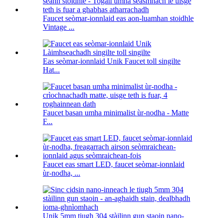
Faucet seòmar-ionnlaid eas aon-luamhan stoidhle
Vintage ...
Eas seòmar-ionnlaid Unik Faucet toll singilte
Hat...
Faucet basan umha minimalist ùr-nodha - Matte
F...
Faucet eas smart LED, faucet seòmar-ionnlaid
ùr-nodha, ...
Unik 5mm tiugh 304 stàilinn gun staoin nano-