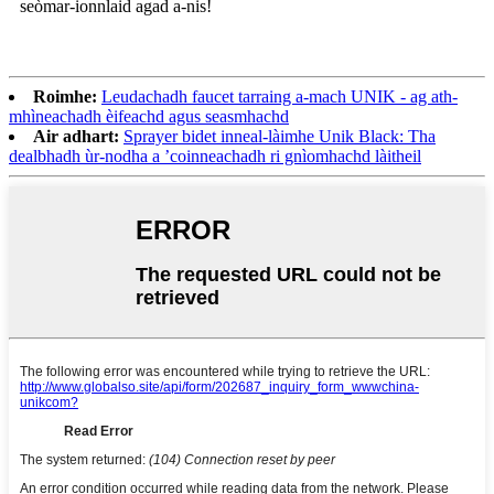
seòmar-ionnlaid agad a-nis!
Roimhe:
Leudachadh faucet tarraing a-mach UNIK - ag ath-
mhìneachadh èifeachd agus seasmhachd
Air adhart:
Sprayer bidet inneal-làimhe Unik Black: Tha
dealbhadh ùr-nodha a ’coinneachadh ri gnìomhachd làitheil