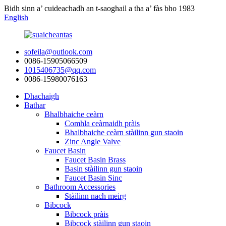
Bidh sinn a’ cuideachadh an t-saoghail a tha a’ fàs bho 1983
English
sofeila@outlook.com
0086-15905066509
1015406735@qq.com
0086-15980076163
Dhachaigh
Bathar
Bhalbhaiche ceàrn
Comhla ceàrnaidh pràis
Bhalbhaiche ceàrn stàilinn gun staoin
Zinc Angle Valve
Faucet Basin
Faucet Basin Brass
Basin stàilinn gun staoin
Faucet Basin Sinc
Bathroom Accessories
Stàilinn nach meirg
Bibcock
Bibcock pràis
Bibcock stàilinn gun staoin