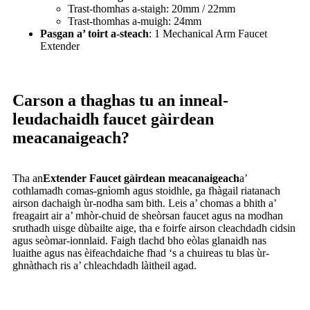
Trast-thomhas a-staigh: 20mm / 22mm
Trast-thomhas a-muigh: 24mm
Pasgan a’ toirt a-steach
: 1 Mechanical Arm Faucet
Extender
Carson a thaghas tu an inneal-
leudachaidh faucet gàirdean
meacanaigeach?
Tha an
Extender Faucet gàirdean meacanaigeach
a’
cothlamadh comas-gnìomh agus stoidhle, ga fhàgail riatanach
airson dachaigh ùr-nodha sam bith. Leis a’ chomas a bhith a’
freagairt air a’ mhòr-chuid de sheòrsan faucet agus na modhan
sruthadh uisge dùbailte aige, tha e foirfe airson cleachdadh cidsin
agus seòmar-ionnlaid. Faigh tlachd bho eòlas glanaidh nas
luaithe agus nas èifeachdaiche fhad ‘s a chuireas tu blas ùr-
ghnàthach ris a’ chleachdadh làitheil agad.