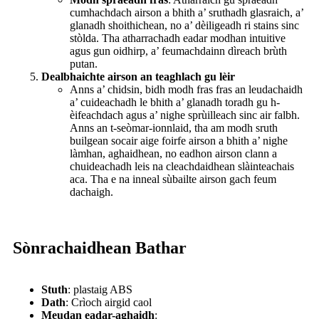
cumhachdach airson a bhith a’ sruthadh glasraich, a’
glanadh shoithichean, no a’ dèiligeadh ri stains sinc
stòlda. Tha atharrachadh eadar modhan intuitive
agus gun oidhirp, a’ feumachdainn dìreach brùth
putan.
Dealbhaichte airson an teaghlach gu lèir
Anns a’ chidsin, bidh modh fras fras an leudachaidh
a’ cuideachadh le bhith a’ glanadh toradh gu h-
èifeachdach agus a’ nighe sprùilleach sinc air falbh.
Anns an t-seòmar-ionnlaid, tha am modh sruth
builgean socair aige foirfe airson a bhith a’ nighe
làmhan, aghaidhean, no eadhon airson clann a
chuideachadh leis na cleachdaidhean slàinteachais
aca. Tha e na inneal sùbailte airson gach feum
dachaigh.
Sònrachaidhean Bathar
Stuth
: plastaig ABS
Dath
: Crìoch airgid caol
Meudan eadar-aghaidh
: