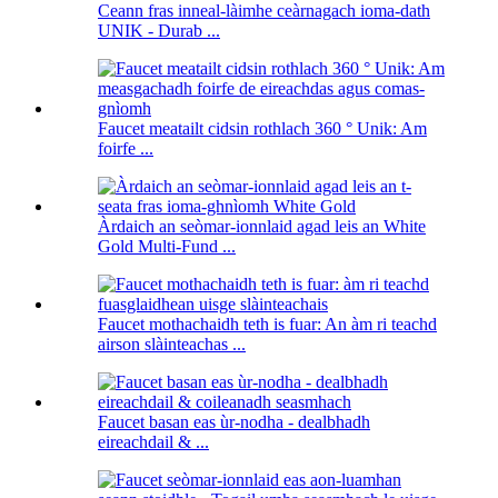
Ceann fras inneal-làimhe ceàrnagach ioma-dath
UNIK - Durab ...
Faucet meatailt cidsin rothlach 360 ° Unik: Am
foirfe ...
Àrdaich an seòmar-ionnlaid agad leis an White
Gold Multi-Fund ...
Faucet mothachaidh teth is fuar: An àm ri teachd
airson slàinteachas ...
Faucet basan eas ùr-nodha - dealbhadh
eireachdail & ...